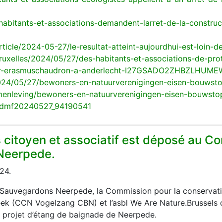
/habitants-et-associations-demandent-larret-de-la-construc
ticle/2024-05-27/le-resultat-atteint-aujourdhui-est-loin-de
ruxelles/2024/05/27/des-habitants-et-associations-de-pro
rtier-erasmuschaudron-a-anderlecht-I27GSADO2ZHBZLHUM
2024/05/27/bewoners-en-natuurverenigingen-eisen-bouwstop
menleving/bewoners-en-natuurverenigingen-eisen-bouwsto
t/dmf20240527_94190541
citoyen et associatif est déposé au Cons
 Neerpede.
24.
if Sauvegardons Neerpede, la Commission pour la conservati
ek (CCN Vogelzang CBN) et l’asbl We Are Nature.Brussels o
le projet d’étang de baignade de Neerpede.