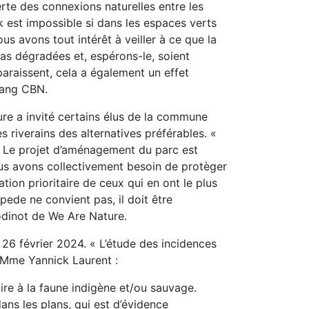
erte des connexions naturelles entre les
k est impossible si dans les espaces verts
us avons tout intérêt à veiller à ce que la
pas dégradées et, espérons-le, soient
araissent, cela a également un effet
zang CBN.
ure a invité certains élus de la commune
s riverains des alternatives préférables. «
s. Le projet d’aménagement du parc est
Nous avons collectivement besoin de protèger
ation prioritaire de ceux qui en ont le plus
ede ne convient pas, il doit être
Godinot de We Are Nature.
e 26 février 2024. « L’étude des incidences
 Mme Yannick Laurent :
ire à la faune indigène et/ou sauvage.
ns les plans, qui est d’évidence