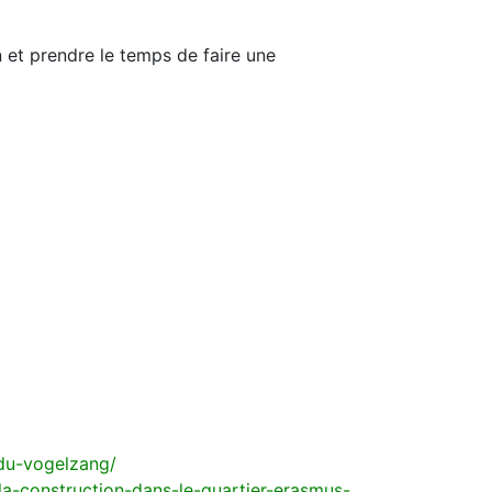
 et prendre le temps de faire une
-du-vogelzang/
-la-construction-dans-le-quartier-erasmus-