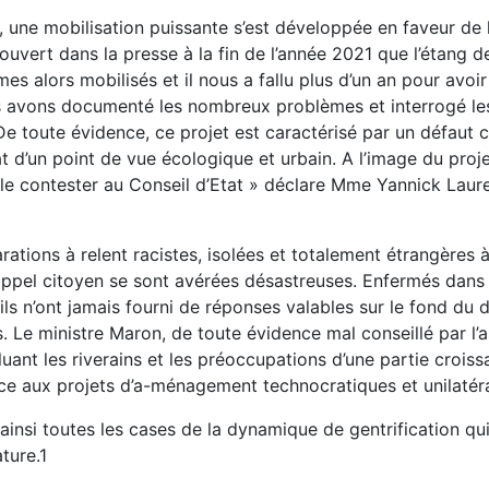
 une mobilisation puissante s’est développée en faveur de l
vert dans la presse à la fin de l’année 2021 que l’étang d
 alors mobilisés et il nous a fallu plus d’un an pour avoi
avons documenté les nombreux problèmes et interrogé les
 De toute évidence, ce projet est caractérisé par un défaut c
at d’un point de vue écologique et urbain. A l’image du pr
e contester au Conseil d’Etat » déclare Mme Yannick Laure
arations à relent racistes, isolées et totalement étrangère
’appel citoyen se sont avérées désastreuses. Enfermés dan
ls n’ont jamais fourni de réponses valables sur le fond du 
. Le ministre Maron, de toute évidence mal conseillé par l’a
luant les riverains et les préoccupations d’une partie croiss
ace aux projets d’a-ménagement technocratiques et unilatéra
insi toutes les cases de la dynamique de gentrification qui
ature.1