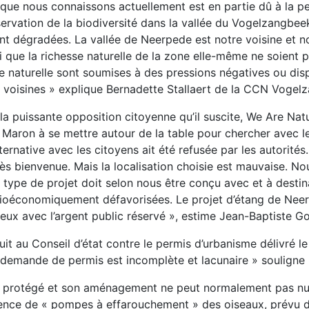
é que nous connaissons actuellement est en partie dû à la p
servation de la biodiversité dans la vallée du Vogelzangbee
sont dégradées. La vallée de Neerpede est notre voisine et no
i que la richesse naturelle de la zone elle-même ne soient 
e naturelle sont soumises à des pressions négatives ou disp
s voisines » explique Bernadette Stallaert de la CCN Vogel
 la puissante opposition citoyenne qu’il suscite, We Are Nat
e Maron à se mettre autour de la table pour chercher avec le
ernative avec les citoyens ait été refusée par les autorité
 très bienvenue. Mais la localisation choisie est mauvaise. 
 ce type de projet doit selon nous être conçu avec et à destin
ocioéconomiquement défavorisées. Le projet d’étang de Neerp
ieux avec l’argent public réservé », estime Jean-Baptiste 
uit au Conseil d’état contre le permis d’urbanisme délivré l
emande de permis est incomplète et lacunaire » souligne
 est protégé et son aménagement ne peut normalement pas nu
ence de « pompes à effarouchement » des oiseaux, prévu da