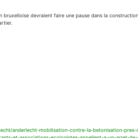
 bruxelloise devraient faire une pause dans la construction
rtier.
echt/anderlecht-mobilisation-contre-la-betonisation-pres
itants-et-associations-ecologistes-appellent-a-un-arret-de