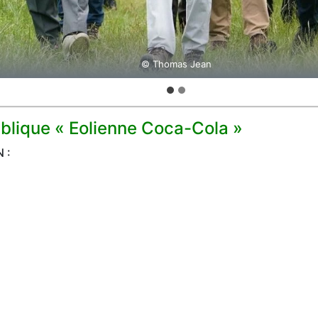
© Thomas Jean
© Thomas Jean
blique « Eolienne Coca-Cola »
 :