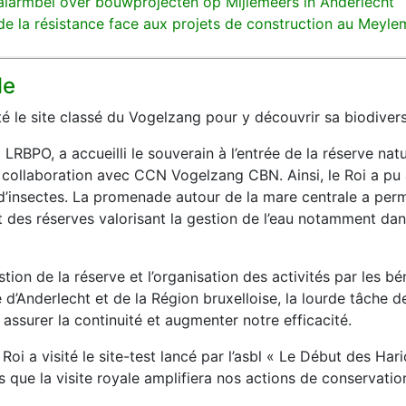
 alarmbel over bouwprojecten op Mijlemeers in Anderlecht
t de la résistance face aux projets de construction au Meyl
le
sité le site classé du Vogelzang pour y découvrir sa biodivers
 LRBPO, a accueilli le souverain à l’entrée de la réserve nat
en collaboration avec CCN Vogelzang CBN. Ainsi, le Roi a pu 
té d’insectes. La promenade autour de la mare centrale a p
 des réserves valorisant la gestion de l’eau notamment dans
stion de la réserve et l’organisation des activités par les 
 d’Anderlecht et de la Région bruxelloise, la lourde tâche d
assurer la continuité et augmenter notre efficacité.
Roi a visité le site-test lancé par l’asbl « Le Début des Ha
 que la visite royale amplifiera nos actions de conservation