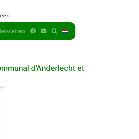
eek
Facebook
Contact
Search
NL
Newsletters
ommunal d’Anderlecht et
 :