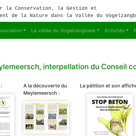
r la Conservation, la Gestion et
ent de la Nature dans la Vallée du Vogelzangb
ssociation
La vallée du Vogelzangbeek
Activités
lemeersch, interpellation du Conseil c
 :
A la découverte du
La pétition et son affiche
Meylemeersch :