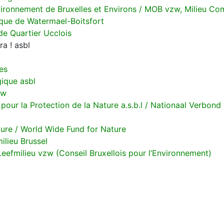
ironnement de Bruxelles et Environs / MOB vzw, Milieu C
ue de Watermael-Boitsfort
e Quartier Ucclois
ra ! asbl
es
gique asbl
zw
 pour la Protection de la Nature a.s.b.l / Nationaal Verbon
ure / World Wide Fund for Nature
ilieu Brussel
eefmilieu vzw (Conseil Bruxellois pour l’Environnement)