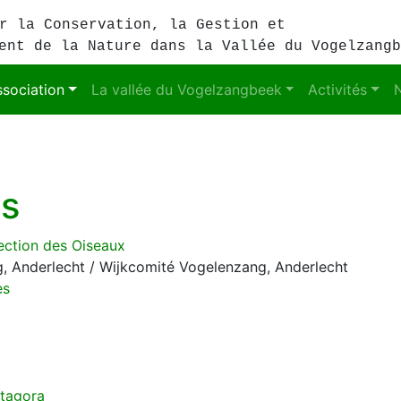
r la Conservation, la Gestion et
ent de la Nature dans la Vallée du Vogelzangb
ssociation
La vallée du Vogelzangbeek
Activités
es
ection des Oiseaux
, Anderlecht / Wijkcomité Vogelenzang, Anderlecht
es
atagora