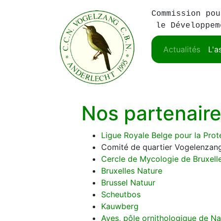
Commission pou
le Développem
Actualités
L'a
Nos partenair
Ligue Royale Belge pour la Prot
Comité de quartier Vogelenzang
Cercle de Mycologie de Bruxell
Bruxelles Nature
Brussel Natuur
Scheutbos
Kauwberg
Aves, pôle ornithologique de N